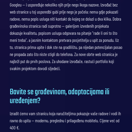
Googleu — i uspoređuje nekoliko njih prije nego ikoga nazove. Izvođač bez
web stranice u toj usporedbi gubi prije nego je počela: nema gdje pokazati
radove, nema popis usluga niti kontakt do kojeg se dolazi u dva klika. Dobra
građevinska stranica radi suprotno — galerijom izvedenih projekata
dokazuje kvalitetu, popisom usluga odgovara na pitanje "rade li oni to što
meni treba", a jasnim kontaktom pretvara posjetitelja u upit za ponudu. Uz
to, stranica prima upite i dok ste na gradilištu, pa nijedan potencijalan posao
ne propada zato što niste stigli do telefona. Za nove obrte web stranica je
najbrži put do prvih poslova. Za uhodane izvođače, rastući portfolio koji
svakim projektom dovodi sljedeći.
Bavite se građevinom, adaptacijama ili
uređenjem?
Izradit ćemo vam stranicu koja naručiteljima pokazuje vaše radove i vodi ih
ravno do upita — modernu, preglednu i prilagođenu mobitelu. Cijene već od
400 €.