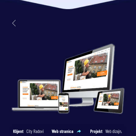
Klijent
City Radovi
Web stranica
Projekt
Web dizajn,