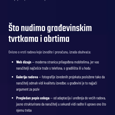
Što nudimo građevinskim
tvrtkama i obrtima
Ovisno o vrsti radova koje izvodite i proračunu, izrada obuhvaća:
Web dizajn
— moderna stranica prilagođena mobitelima, jer vas
naručitelji najčešće traže s telefona, s gradilišta ili u hodu
Galerija radova
— fotografije izvedenih projekata posložene tako da
naručitelj odmah vidi kvalitetu izvedbe; u građevini je to najjači
argument za poziv
Pregledan popis usluga
— od adaptacija i uređenja do većih radova,
jasno strukturirano da naručitelj u sekundi vidi radite li upravo ono što
njemu treba