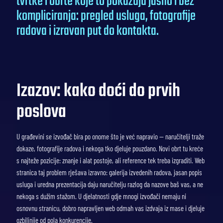
tvrtke i obrte koje to pokazuju jasno i bez
kompliciranja: pregled usluga, fotografije
radova i izravan put do kontakta.
Izazov: kako doći do prvih
poslova
U građevini se izvođač bira po onome što je već napravio — naručitelji traže
dokaze, fotografije radova i nekoga tko djeluje pouzdano. Novi obrt tu kreće
s najteže pozicije: znanje i alat postoje, ali reference tek treba izgraditi. Web
stranica taj problem rješava izravno: galerija izvedenih radova, jasan popis
usluga i uredna prezentacija daju naručitelju razlog da nazove baš vas, a ne
nekoga s dužim stažom. U djelatnosti gdje mnogi izvođači nemaju ni
osnovnu stranicu, dobro napravljen web odmah vas izdvaja iz mase i djeluje
ozbiljnije od pola konkurencije.