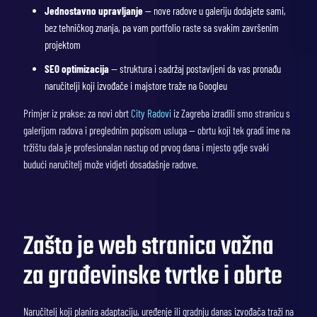
Jednostavno upravljanje
— nove radove u galeriju dodajete sami,
bez tehničkog znanja, pa vam portfolio raste sa svakim završenim
projektom
SEO optimizacija
— struktura i sadržaj postavljeni da vas pronađu
naručitelji koji izvođače i majstore traže na Googleu
Primjer iz prakse: za novi obrt
City Radovi
iz Zagreba izradili smo stranicu s
galerijom radova i preglednim popisom usluga — obrtu koji tek gradi ime na
tržištu dala je profesionalan nastup od prvog dana i mjesto gdje svaki
budući naručitelj može vidjeti dosadašnje radove.
Zašto je web stranica važna
za građevinske tvrtke i obrte
Naručitelj koji planira adaptaciju, uređenje ili gradnju danas izvođača traži na